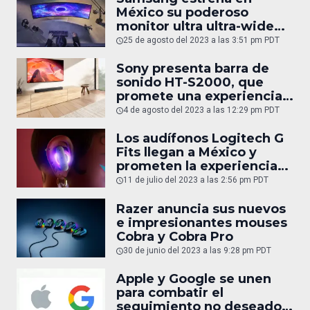
México su poderoso
monitor ultra ultra-wide
Odyssey OLED G9
25 de agosto del 2023 a las 3:51 pm PDT
Sony presenta barra de
sonido HT-S2000, que
promete una experiencia
de sonido envolvente
4 de agosto del 2023 a las 12:29 pm PDT
cinematográfico
Los audífonos Logitech G
Fits llegan a México y
prometen la experiencia
de audio más
11 de julio del 2023 a las 2:56 pm PDT
personalizada de la
historia
Razer anuncia sus nuevos
e impresionantes mouses
Cobra y Cobra Pro
30 de junio del 2023 a las 9:28 pm PDT
Apple y Google se unen
para combatir el
seguimiento no deseado