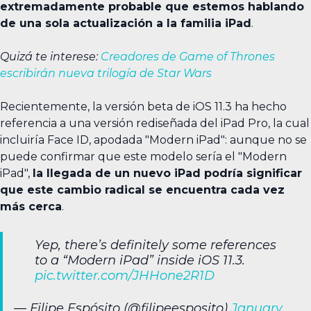
extremadamente probable que estemos hablando
de una sola actualización a la familia iPad
.
Quizá te interese:
Creadores de Game of Thrones
escribirán nueva trilogía de Star Wars
Recientemente, la versión beta de iOS 11.3 ha hecho
referencia a una versión rediseñada del iPad Pro, la cual
incluiría Face ID, apodada "Modern iPad": aunque no se
puede confirmar que este modelo sería el "Modern
iPad",
la llegada de un nuevo iPad podría significar
que este cambio radical se encuentra cada vez
más cerca
.
Yep, there’s definitely some references
to a “Modern iPad” inside iOS 11.3.
pic.twitter.com/JHHone2R1D
— Filipe Espósito (@filipeesposito)
January