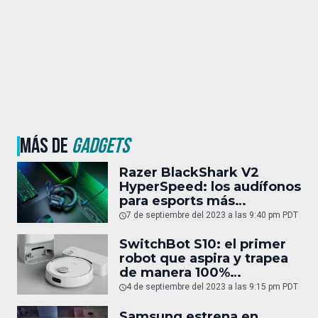
MÁS DE
GADGETS
Razer BlackShark V2
HyperSpeed: los audífonos
para esports más
cómodos y ligeros del
7 de septiembre del 2023 a las 9:40 pm PDT
mundo
SwitchBot S10: el primer
robot que aspira y trapea
de manera 100%
autónoma
4 de septiembre del 2023 a las 9:15 pm PDT
Samsung estrena en