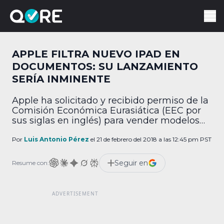
APPLE FILTRA NUEVO IPAD EN
DOCUMENTOS: SU LANZAMIENTO
SERÍA INMINENTE
Apple ha solicitado y recibido permiso de la
Comisión Económica Eurasiática (EEC por
sus siglas en inglés) para vender modelos
de iPad que, anteriormente, no existían en
su listado de productos: de acuerdo a un
Por
Luis Antonio Pérez
el 21 de febrero del 2018 a las 12:45 pm PST
reporte de Consomac, traducido por Apple
Insider, la lista menciona dos modelos
Seguir en
Resume con:
nuevos, A1893 y A1954, los cuales utilizarían
iOS […]