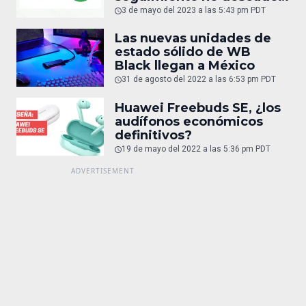
de accesorios de
3 de mayo del 2023 a las 5:43 pm PDT
localización como AirTag
Las nuevas unidades de
estado sólido de WB
Black llegan a México
31 de agosto del 2022 a las 6:53 pm PDT
Huawei Freebuds SE, ¿los
audífonos económicos
definitivos?
19 de mayo del 2022 a las 5:36 pm PDT