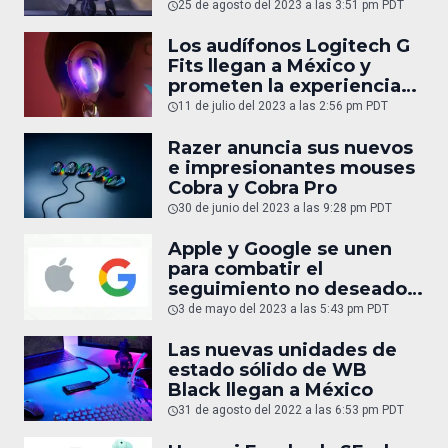
Odyssey OLED G9
25 de agosto del 2023 a las 3:51 pm PDT
Los audífonos Logitech G
Fits llegan a México y
prometen la experiencia
de audio más
11 de julio del 2023 a las 2:56 pm PDT
personalizada de la
historia
Razer anuncia sus nuevos
e impresionantes mouses
Cobra y Cobra Pro
30 de junio del 2023 a las 9:28 pm PDT
Apple y Google se unen
para combatir el
seguimiento no deseado
de accesorios de
3 de mayo del 2023 a las 5:43 pm PDT
localización como AirTag
Las nuevas unidades de
estado sólido de WB
Black llegan a México
31 de agosto del 2022 a las 6:53 pm PDT