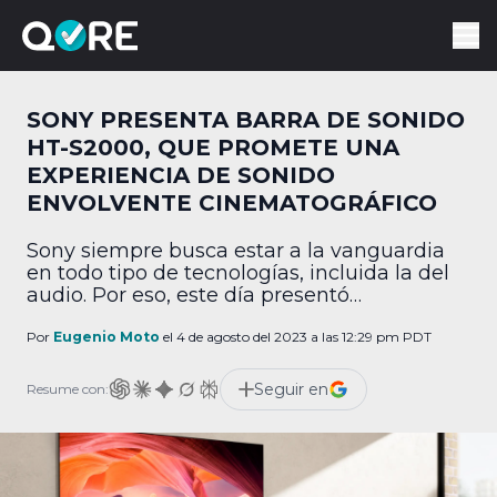
SONY PRESENTA BARRA DE SONIDO
HT-S2000, QUE PROMETE UNA
EXPERIENCIA DE SONIDO
ENVOLVENTE CINEMATOGRÁFICO
Sony siempre busca estar a la vanguardia
en todo tipo de tecnologías, incluida la del
audio. Por eso, este día presentó
formalmente su nueva barra de sonido, que
promete "experiencia de sonido envolvente
Por
Eugenio Moto
el 4 de agosto del 2023 a las 12:29 pm PDT
cinematográfico". Sony acaba de lanzar al
mercado su nueva barra de sonido HT-
Seguir en
Resume con:
S2000 de 3.1 canales, con tecnología Dolby
Atmos / DTS:X. […]