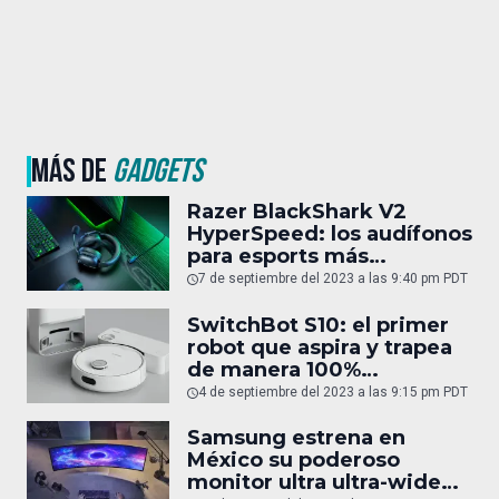
MÁS DE
GADGETS
Razer BlackShark V2
HyperSpeed: los audífonos
para esports más
cómodos y ligeros del
7 de septiembre del 2023 a las 9:40 pm PDT
mundo
SwitchBot S10: el primer
robot que aspira y trapea
de manera 100%
autónoma
4 de septiembre del 2023 a las 9:15 pm PDT
Samsung estrena en
México su poderoso
monitor ultra ultra-wide