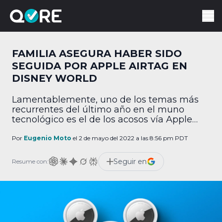
FAMILIA ASEGURA HABER SIDO
SEGUIDA POR APPLE AIRTAG EN
DISNEY WORLD
Lamentablemente, uno de los temas más
recurrentes del último año en el muno
tecnológico es el de los acosos vía Apple
AirTag. Y esta semana salió un nuevo
testimonio de una familia que pudo haber
Por
Eugenio Moto
el 2 de mayo del 2022 a las 8:56 pm PDT
sido seguida en Disney World. De acuerdo
con un reportaje de WKRN, la señora
Seguir en
Resume con:
Jennifer Gaston fue con su hija […]