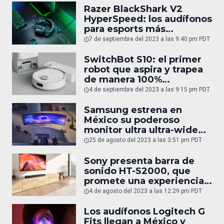
Razer BlackShark V2
HyperSpeed: los audífonos
para esports más
cómodos y ligeros del
7 de septiembre del 2023 a las 9:40 pm PDT
mundo
SwitchBot S10: el primer
robot que aspira y trapea
de manera 100%
autónoma
4 de septiembre del 2023 a las 9:15 pm PDT
Samsung estrena en
México su poderoso
monitor ultra ultra-wide
Odyssey OLED G9
25 de agosto del 2023 a las 3:51 pm PDT
Sony presenta barra de
sonido HT-S2000, que
promete una experiencia
de sonido envolvente
4 de agosto del 2023 a las 12:29 pm PDT
cinematográfico
Los audífonos Logitech G
Fits llegan a México y