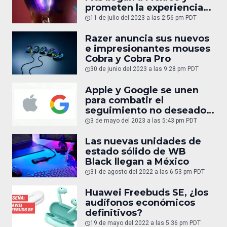
prometen la experiencia
de audio más
11 de julio del 2023 a las 2:56 pm PDT
personalizada de la
historia
Razer anuncia sus nuevos
e impresionantes mouses
Cobra y Cobra Pro
30 de junio del 2023 a las 9:28 pm PDT
Apple y Google se unen
para combatir el
seguimiento no deseado
de accesorios de
3 de mayo del 2023 a las 5:43 pm PDT
localización como AirTag
Las nuevas unidades de
estado sólido de WB
Black llegan a México
31 de agosto del 2022 a las 6:53 pm PDT
Huawei Freebuds SE, ¿los
audífonos económicos
definitivos?
19 de mayo del 2022 a las 5:36 pm PDT