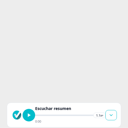
Escuchar resumen
1.1x
▾
0:00