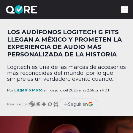
LOS AUDÍFONOS LOGITECH G FITS
LLEGAN A MÉXICO Y PROMETEN LA
EXPERIENCIA DE AUDIO MÁS
PERSONALIZADA DE LA HISTORIA
Logitech es una de las marcas de accesorios
más reconocidas del mundo, por lo que
simpre es un verdadero evento cuando
lanzan un nuevo producto. Y esto es lo que
acaba de suceder, pues ya anunciaron la
Por
Eugenio Moto
el 11 de julio del 2023 a las 2:56 pm PDT
llegada a México de los Logitech G Fits,
audífonos inalámbricos que prometen la
Seguir en
Resume con:
experiencia de audio más personalizada […]