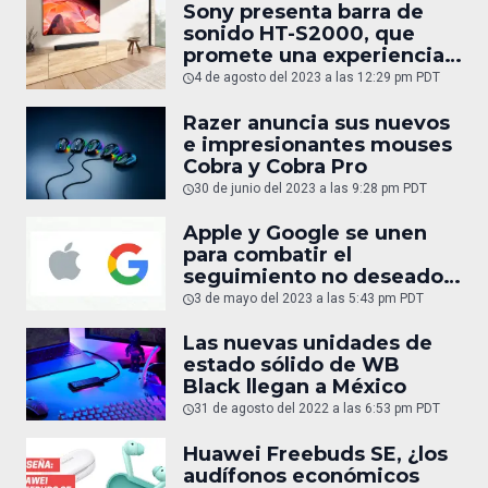
Sony presenta barra de
sonido HT-S2000, que
promete una experiencia
de sonido envolvente
4 de agosto del 2023 a las 12:29 pm PDT
cinematográfico
Razer anuncia sus nuevos
e impresionantes mouses
Cobra y Cobra Pro
30 de junio del 2023 a las 9:28 pm PDT
Apple y Google se unen
para combatir el
seguimiento no deseado
de accesorios de
3 de mayo del 2023 a las 5:43 pm PDT
localización como AirTag
Las nuevas unidades de
estado sólido de WB
Black llegan a México
31 de agosto del 2022 a las 6:53 pm PDT
Huawei Freebuds SE, ¿los
audífonos económicos