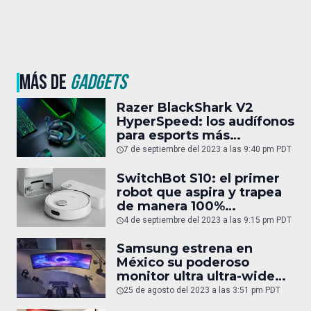
MÁS DE
GADGETS
Razer BlackShark V2
HyperSpeed: los audífonos
para esports más
cómodos y ligeros del
7 de septiembre del 2023 a las 9:40 pm PDT
mundo
SwitchBot S10: el primer
robot que aspira y trapea
de manera 100%
autónoma
4 de septiembre del 2023 a las 9:15 pm PDT
Samsung estrena en
México su poderoso
monitor ultra ultra-wide
Odyssey OLED G9
25 de agosto del 2023 a las 3:51 pm PDT