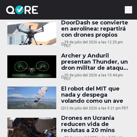
DoorDash se convierte
en aerolínea: repartirá
con drones propios
29 de julio del 2026 a las 12:25 pm
PDT
Archer y Anduril
presentan Thunder, un
dron militar de ataque
autónomo
20 de julio del 2026 a las 10:44 pm
PDT
El robot del MIT que
nada y despega
volando como un ave
12 de julio del 2026 a las 9:21 pm PDT
Drones en Ucrania
reducen vida de
reclutas a 20 mins