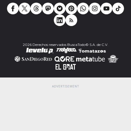
2026 Derechos reservados BuscaTodo© S.A. de C.V.