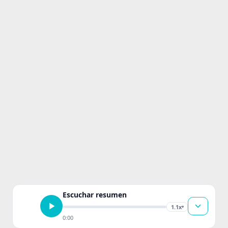
Escuchar resumen
1.1x
▾
0:00