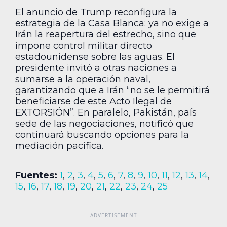
El anuncio de Trump reconfigura la
estrategia de la Casa Blanca: ya no exige a
Irán la reapertura del estrecho, sino que
impone control militar directo
estadounidense sobre las aguas. El
presidente invitó a otras naciones a
sumarse a la operación naval,
garantizando que a Irán “no se le permitirá
beneficiarse de este Acto Ilegal de
EXTORSIÓN”. En paralelo, Pakistán, país
sede de las negociaciones, notificó que
continuará buscando opciones para la
mediación pacífica.
Fuentes:
1
,
2
,
3
,
4
,
5
,
6
,
7
,
8
,
9
,
10
,
11
,
12
,
13
,
14
,
15
,
16
,
17
,
18
,
19
,
20
,
21
,
22
,
23
,
24
,
25