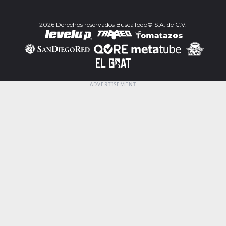
2026 Derechos reservados BuscaTodo© S.A. de C.V.