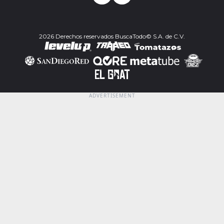
2026 Derechos reservados BuscaTodo© S.A. de C.V.