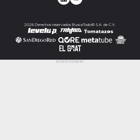
2026 Derechos reservados BuscaTodo© S.A. de C.V.