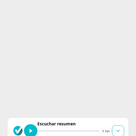
Escuchar resumen
1.1x
▾