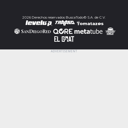
2026 Derechos reservados BuscaTodo© S.A. de C.V.