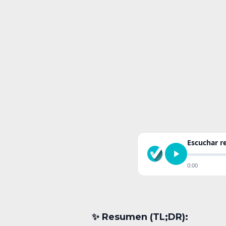
Escuchar 
0:00
✨︎ Resumen (TL;DR):