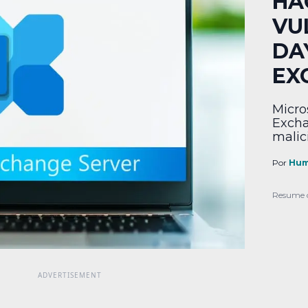
HA
VU
DA
EX
Micro
Excha
malic
Por
Hum
Resume 