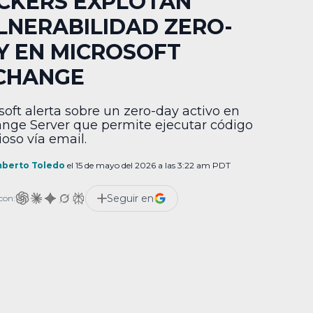
CKERS EXPLOTAN
LNERABILIDAD ZERO-
Y EN MICROSOFT
CHANGE
soft alerta sobre un zero-day activo en
nge Server que permite ejecutar código
ioso vía email.
berto Toledo
el 15 de mayo del 2026 a las 3:22 am PDT
Seguir en
con: