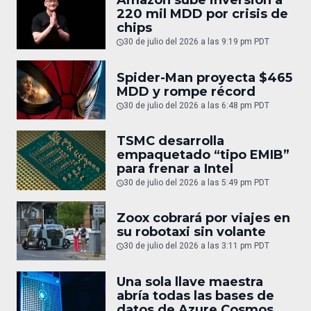
Amazon sube inversión a
220 mil MDD por crisis de
chips
30 de julio del 2026 a las 9:19 pm PDT
Spider-Man proyecta $465
MDD y rompe récord
30 de julio del 2026 a las 6:48 pm PDT
TSMC desarrolla
empaquetado “tipo EMIB”
para frenar a Intel
30 de julio del 2026 a las 5:49 pm PDT
Zoox cobrará por viajes en
su robotaxi sin volante
30 de julio del 2026 a las 3:11 pm PDT
Una sola llave maestra
abría todas las bases de
datos de Azure Cosmos