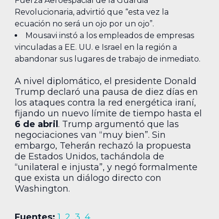
Fuerza Aeroespacial de la Guardia
Revolucionaria, advirtió que “esta vez la
ecuación no será un ojo por un ojo”.
Mousavi instó a los empleados de empresas
vinculadas a EE. UU. e Israel en la región a
abandonar sus lugares de trabajo de inmediato.
A nivel diplomático, el presidente Donald
Trump declaró una pausa de diez días en
los ataques contra la red energética iraní,
fijando un nuevo límite de tiempo hasta el
6 de abril
. Trump argumentó que las
negociaciones van “muy bien”. Sin
embargo, Teherán rechazó la propuesta
de Estados Unidos, tachándola de
“unilateral e injusta”, y negó formalmente
que exista un diálogo directo con
Washington.
Fuentes:
1
,
2
,
3
,
4