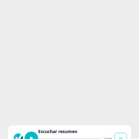
Escuchar resumen
1.1x
▾