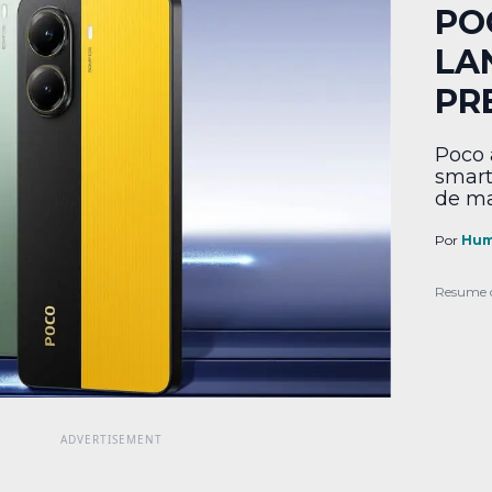
PO
LA
PR
Poco 
smart
de ma
Por
Hum
Resume 