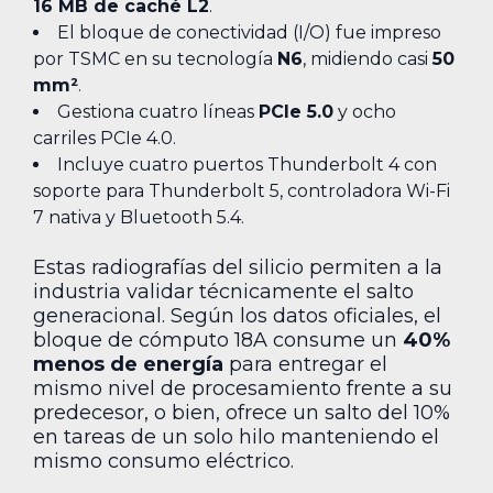
16 MB de caché L2
.
El bloque de conectividad (I/O) fue impreso
por TSMC en su tecnología
N6
, midiendo casi
50
mm²
.
Gestiona cuatro líneas
PCIe 5.0
y ocho
carriles PCIe 4.0.
Incluye cuatro puertos Thunderbolt 4 con
soporte para Thunderbolt 5, controladora Wi-Fi
7 nativa y Bluetooth 5.4.
Estas radiografías del silicio permiten a la
industria validar técnicamente el salto
generacional. Según los datos oficiales, el
bloque de cómputo 18A consume un
40%
menos de energía
para entregar el
mismo nivel de procesamiento frente a su
predecesor, o bien, ofrece un salto del 10%
en tareas de un solo hilo manteniendo el
mismo consumo eléctrico.