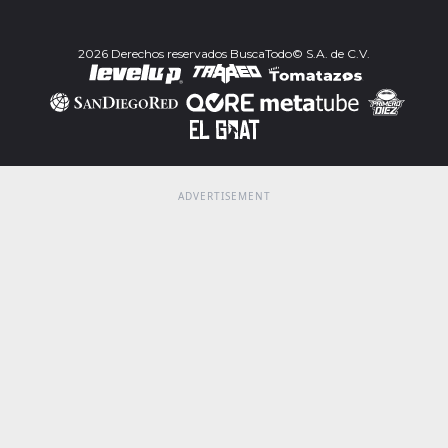
2026 Derechos reservados BuscaTodo© S.A. de C.V.