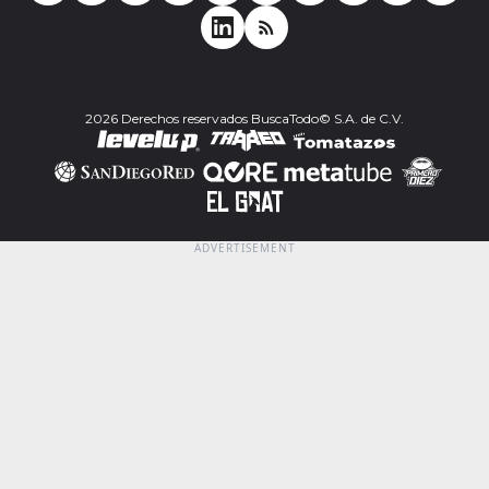
2026 Derechos reservados BuscaTodo© S.A. de C.V.