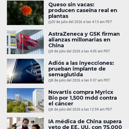
Queso sin vacas:
producen caseína real en
plantas
20 de julio del 2026 a las 4:13 am PDT
AstraZeneca y GSK firman
alianzas millonarias en
China
9 de julio del 2026 a las 4:05 am PDT
Adiós a las inyecciones:
prueban implante de
semaglutida
8 de julio del 2026 a las 9:37 am PDT
Novartis compra Myricx
Bio por 1,500 mdd contra
el cáncer
6 de julio del 2026 a las 12:59 am PDT
IA médica de China supera
veto de EE. UU. con 75,000