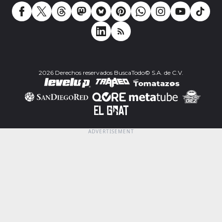
2026 Derechos reservados BuscaTodo© S.A. de C.V.