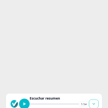
Escuchar resumen
1.1x
▾