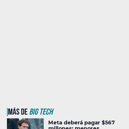
MÁS DE
BIG TECH
Meta deberá pagar $567
millones; menores