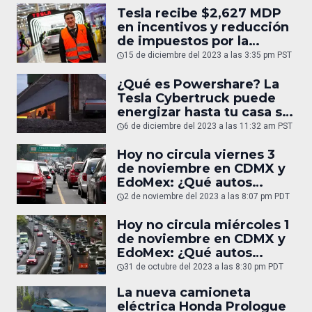
Tesla recibe $2,627 MDP
en incentivos y reducción
de impuestos por la
construcción de la
15 de diciembre del 2023 a las 3:35 pm PST
Gigafactory en México
¿Qué es Powershare? La
Tesla Cybertruck puede
energizar hasta tu casa si
se va la luz
6 de diciembre del 2023 a las 11:32 am PST
Hoy no circula viernes 3
de noviembre en CDMX y
EdoMex: ¿Qué autos
descansarán mañana?
2 de noviembre del 2023 a las 8:07 pm PDT
Hoy no circula miércoles 1
de noviembre en CDMX y
EdoMex: ¿Qué autos
descansarán mañana?
31 de octubre del 2023 a las 8:30 pm PDT
La nueva camioneta
eléctrica Honda Prologue