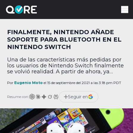
FINALMENTE, NINTENDO AÑADE
SOPORTE PARA BLUETOOTH EN EL
NINTENDO SWITCH
Una de las características más pedidas por
los usuarios de Nintendo Switch finalmente
se volvió realidad. A partir de ahora, ya
puedes usar audífonos inalámbricos en la
consola híbrida. Por medio de redes
Por
Eugenio Moto
el 15 de septiembre del 2021 a las 3:18 pm PDT
sociales, Nintendo reveló la más reciente
actualización de software del Switch, la cual
Seguir en
Resume con:
permite emparejar audífonos Bluetooth. Así,
si tienes la consola […]