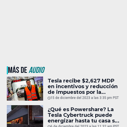
MÁS DE
AUDIO
Tesla recibe $2,627 MDP
en incentivos y reducción
de impuestos por la
construcción de la
15 de diciembre del 2023 a las 3:35 pm PST
Gigafactory en México
¿Qué es Powershare? La
Tesla Cybertruck puede
energizar hasta tu casa si
se va la luz
6 de diciembre del 2023 a las 11:32 am PST