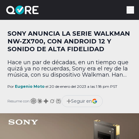
SONY ANUNCIA LA SERIE WALKMAN
NW-ZX700, CON ANDROID 12 Y
SONIDO DE ALTA FIDELIDAD
Hace un par de décadas, en un tiempo que
quizá ya no recuerdas, Sony era el rey de la
música, con su dispositivo Walkman. Han
pasado los años y ahora la gente
usualmente prefiere solo hacer streaming
Por
Eugenio Moto
el 20 de enero del 2023 a las 1:18 pm PST
de música desde su celular, pero la buena
noticia para los audiófilos es que la
Seguir en
Resume con:
copmañía acaba de […]