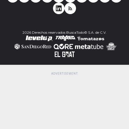
2026 Derechos reservados BuscaTodo© S.A. de C.V.