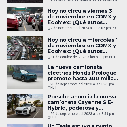
Hoy no circula viernes 3
de noviembre en CDMX y
EdoMex: ¿Qué autos
descansarán mañana?
2 de noviembre del 2023 a las 8:07 pm PDT
Hoy no circula miércoles 1
de noviembre en CDMX y
EdoMex: ¿Qué autos
descansarán mañana?
31 de octubre del 2023 a las 8:30 pm PDT
La nueva camioneta
eléctrica Honda Prologue
promete hasta 300 millas
de autonomía
28 de septiembre del 2023 a las 8:51 pm
PDT
Porsche anuncia la nueva
camioneta Cayenne S E-
Hybrid, poderosa y
eficiente
26 de septiembre del 2023 a las 3:59 pm
PDT
Un Tesla estuvo a punto