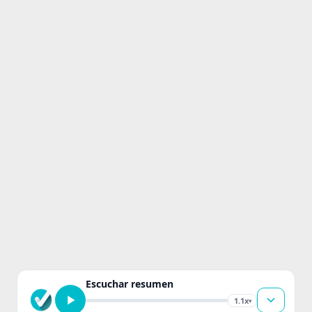
Escuchar resumen
1.1x
▾