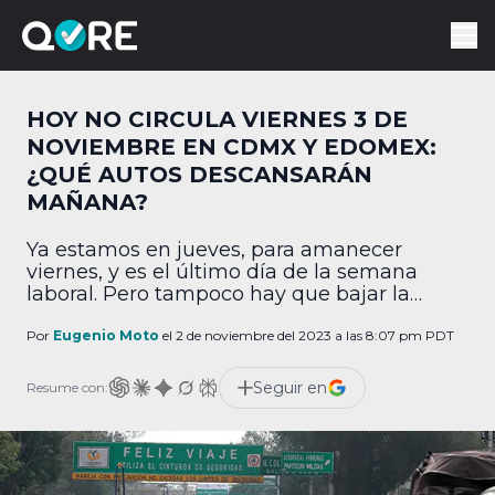
HOY NO CIRCULA VIERNES 3 DE
NOVIEMBRE EN CDMX Y EDOMEX:
¿QUÉ AUTOS DESCANSARÁN
MAÑANA?
Ya estamos en jueves, para amanecer
viernes, y es el último día de la semana
laboral. Pero tampoco hay que bajar la
guardia, por lo que te traemos todos los
autos que tendrán restricciones por. ¿Qué
Por
Eugenio Moto
el 2 de noviembre del 2023 a las 8:07 pm PDT
autos no circulan mañana, 3 de noviembre?
Te informamos que los autos que no
Seguir en
Resume con:
circulan mañana viernes, 3 de […]