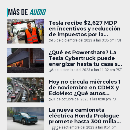
MÁS DE
AUDIO
Tesla recibe $2,627 MDP
en incentivos y reducción
de impuestos por la
construcción de la
15 de diciembre del 2023 a las 3:35 pm PST
Gigafactory en México
¿Qué es Powershare? La
Tesla Cybertruck puede
energizar hasta tu casa si
se va la luz
6 de diciembre del 2023 a las 11:32 am PST
Hoy no circula miércoles 1
de noviembre en CDMX y
EdoMex: ¿Qué autos
descansarán mañana?
31 de octubre del 2023 a las 8:30 pm PDT
La nueva camioneta
eléctrica Honda Prologue
promete hasta 300 millas
de autonomía
28 de septiembre del 2023 a las 8:51 pm