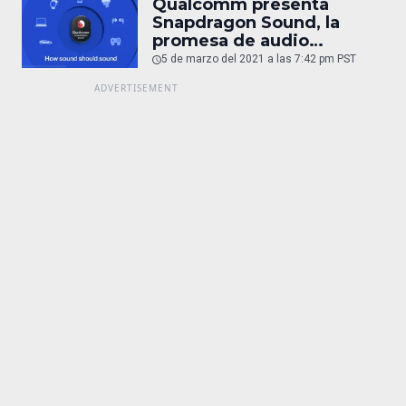
Qualcomm presenta
Snapdragon Sound, la
promesa de audio
inalámbrico de alta
5 de marzo del 2021 a las 7:42 pm PST
calidad