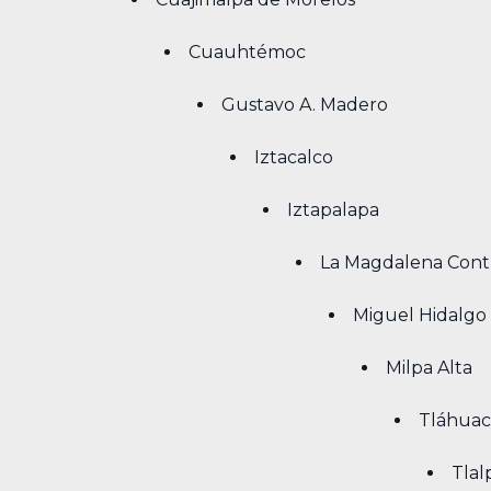
Cuauhtémoc
Gustavo A. Madero
Iztacalco
Iztapalapa
La Magdalena Cont
Miguel Hidalgo
Milpa Alta
Tláhuac
Tlal