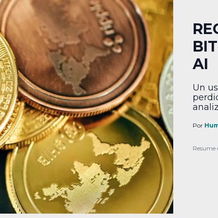
RE
BI
AI
Un us
perdi
anali
Por
Hum
Resume 