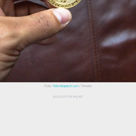
Foto:
Worldspectrum
/ Pexels