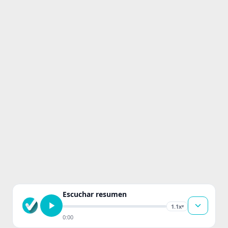
Escuchar resumen
1.1x
▾
0:00