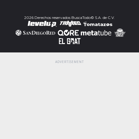
2026 Derechos reservados BuscaTodo© S.A. de C.V.