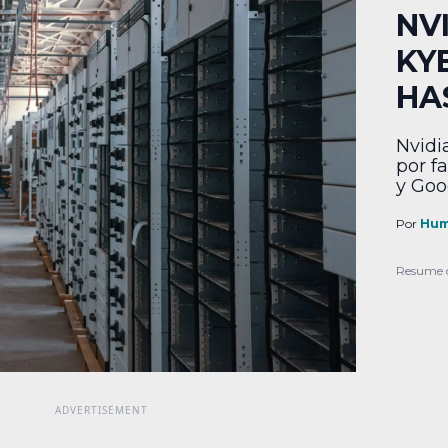
NV
KY
HA
Nvidi
por f
y Goo
Por
Hum
Resume 