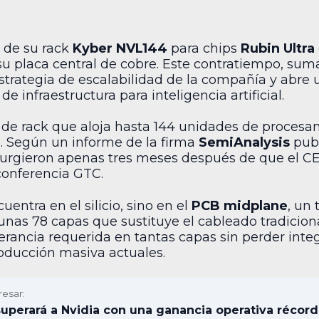
 de su rack
Kyber NVL144
para chips
Rubin Ultra
u placa central de cobre. Este contratiempo, sum
estrategia de escalabilidad de la compañía y abre
infraestructura para inteligencia artificial.
de rack que aloja hasta 144 unidades de procesa
da. Según un informe de la firma
SemiAnalysis
publ
surgieron apenas tres meses después de que el C
conferencia GTC.
uentra en el silicio, sino en el
PCB midplane
, un
nas 78 capas que sustituye el cableado tradicional 
lerancia requerida en tantas capas sin perder inte
roducción masiva actuales.
resar:
perará a Nvidia con una ganancia operativa récord