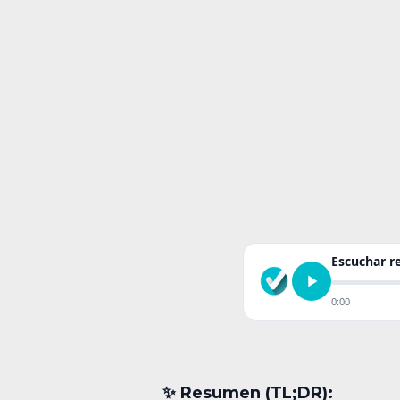
Escuchar 
0:00
✨︎ Resumen (TL;DR):