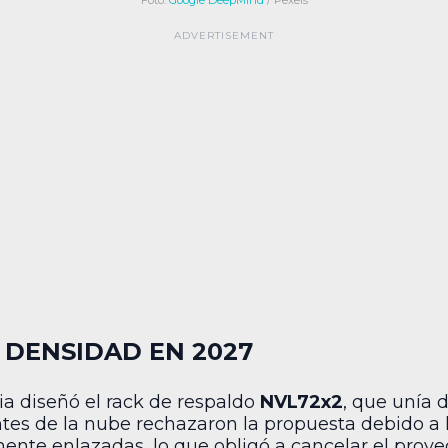
Foto:
Google DeepMind
/ Pexels
A DENSIDAD EN 2027
dia diseñó el rack de respaldo
NVL72x2
, que unía 
ntes de la nube rechazaron la propuesta debido a
nte enlazadas, lo que obligó a cancelar el proye