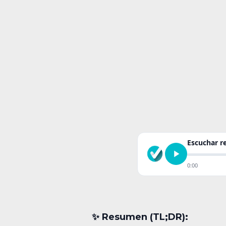
Escuchar 
0:00
✨︎ Resumen (TL;DR):