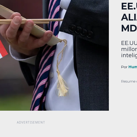
EE
ALI
MD
EE.UU
millo
inteli
Por
Hum
Resume 