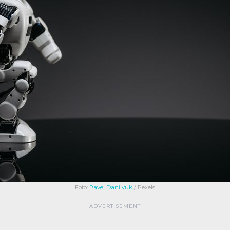
Foto:
Pavel Danilyuk
/ Pexels