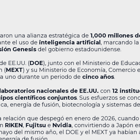
aron una alianza estratégica de
1,000 millones d
ante el uso de
inteligencia artificial
, marcando la
sión Genesis
del gobierno estadounidense.
e EE.UU. (
DOE
), junto con el Ministerio de Educa
n (
MEXT
) y su Ministerio de Economía, Comercio e 
a uno durante un periodo de
cinco años
.
 laboratorios nacionales de EE.UU.
con
12 instit
uipos científicos conjuntos
. Sus esfuerzos se con
ca, energía de fusión, biotecnología y sistemas d
a relación que despegó en enero de 2026, cuando 
on
RIKEN
,
Fujitsu
e
Nvidia
, convirtiendo a Japón e
 mayo del mismo año, el DOE y el MEXT ya habían
energía de fusión.