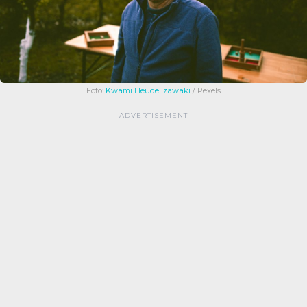
Foto:
Kwami Heude Izawaki
/ Pexels