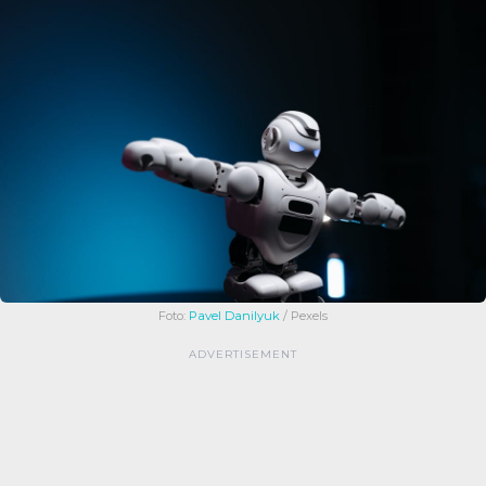
Foto:
Pavel Danilyuk
/ Pexels