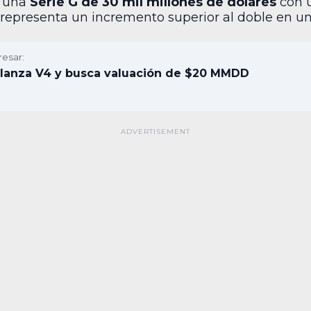
ó una
Serie G de 30 mil millones de dólares
con u
representa un incremento superior al doble en un 
resar:
lanza V4 y busca valuación de $20 MMDD