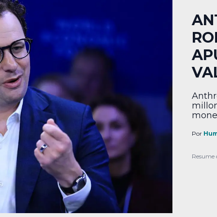
AN
RO
AP
VA
Anthr
millo
money
Por
Hum
Resume 