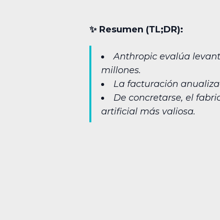
✨︎ Resumen (TL;DR):
Anthropic evalúa levant
millones.
La facturación anualizad
De concretarse, el fab
artificial más valiosa.