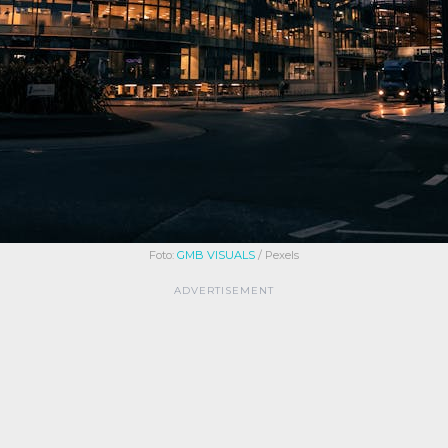
Foto:
GMB VISUALS
/ Pexels