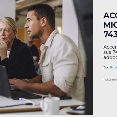
AC
MI
74
Accen
sus 7
adopc
Por
Hum
Resume 