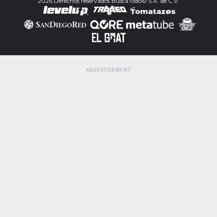
2026 Derechos reservados BuscaTodo© S.A. de C.V.