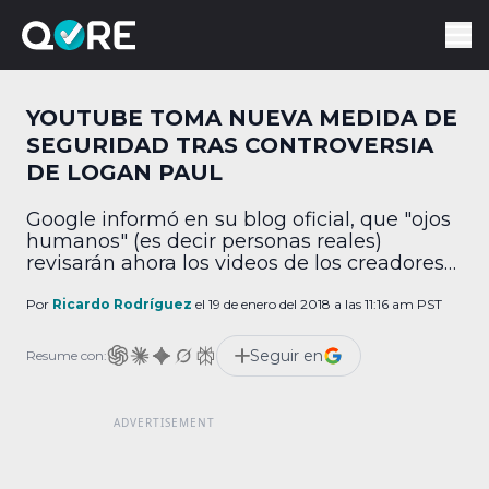
YOUTUBE TOMA NUEVA MEDIDA DE
SEGURIDAD TRAS CONTROVERSIA
DE LOGAN PAUL
Google informó en su blog oficial, que "ojos
humanos" (es decir personas reales)
revisarán ahora los videos de los creadores
más populares en YouTube, luego de quejas
recientes. Es así que ahora los humanos y
Por
Ricardo Rodríguez
el 19 de enero del 2018 a las 11:16 am PST
no los algoritmos, revisarán los videos más
populares en YouTube antes de que se
Seguir en
Resume con:
publiquen anuncios en ellos, y la […]