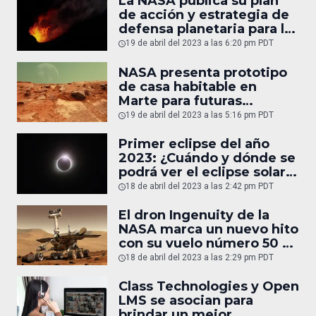
La NASA publica su plan
de acción y estrategia de
defensa planetaria para la
próxima década
19 de abril del 2023 a las 6:20 pm PDT
NASA presenta prototipo
de casa habitable en
Marte para futuras
misiones espaciales
19 de abril del 2023 a las 5:16 pm PDT
Primer eclipse del año
2023: ¿Cuándo y dónde se
podrá ver el eclipse solar
híbrido?
18 de abril del 2023 a las 2:42 pm PDT
El dron Ingenuity de la
NASA marca un nuevo hito
con su vuelo número 50 en
Marte.
18 de abril del 2023 a las 2:29 pm PDT
Class Technologies y Open
LMS se asocian para
brindar un mejor