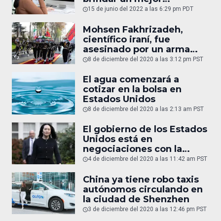
aprendizaje
15 de junio del 2022 a las 6:29 pm PDT
Mohsen Fakhrizadeh,
científico iraní, fue
asesinado por un arma
controlada por
8 de diciembre del 2020 a las 3:12 pm PST
inteligencia artificial
El agua comenzará a
cotizar en la bolsa en
Estados Unidos
8 de diciembre del 2020 a las 2:13 am PST
El gobierno de los Estados
Unidos está en
negociaciones con la
directora financiera de
4 de diciembre del 2020 a las 11:42 am PST
Huawei para que pueda
regresar a China
China ya tiene robo taxis
autónomos circulando en
la ciudad de Shenzhen
3 de diciembre del 2020 a las 12:46 pm PST