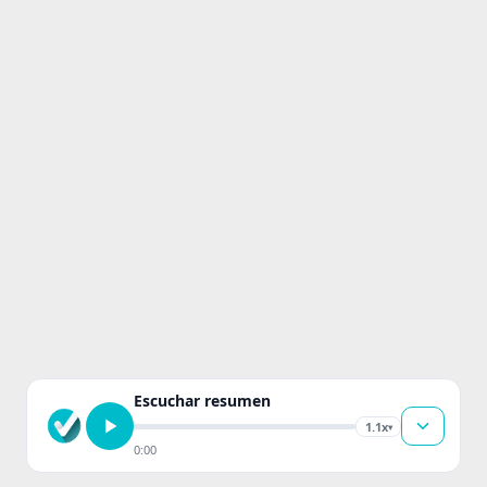
Escuchar resumen
1.1x
▾
0:00