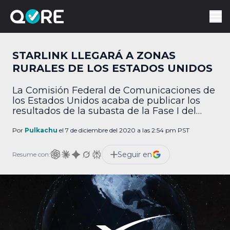
STARLINK LLEGARÁ A ZONAS
RURALES DE LOS ESTADOS UNIDOS
La Comisión Federal de Comunicaciones de
los Estados Unidos acaba de publicar los
resultados de la subasta de la Fase I del
Fondo de Oportunidad Digital Rural que es
un programa en el que el gobierno
Por
Pulkachu
el 7 de diciembre del 2020 a las 2:54 pm PST
distribuirá miles de millones de dólares a
distintos proveedores de internet para que
Seguir en
Resume con:
lleven su servicio con la mejor […]