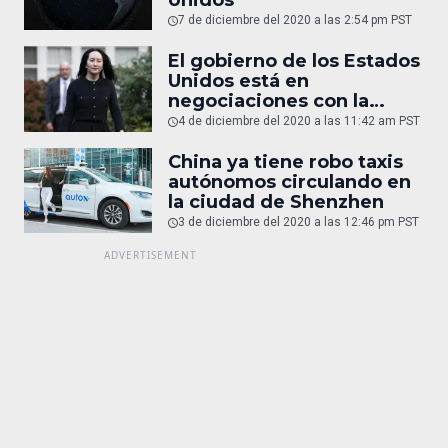
7 de diciembre del 2020 a las 2:54 pm PST
El gobierno de los Estados
Unidos está en
negociaciones con la
directora financiera de
4 de diciembre del 2020 a las 11:42 am PST
Huawei para que pueda
regresar a China
China ya tiene robo taxis
autónomos circulando en
la ciudad de Shenzhen
3 de diciembre del 2020 a las 12:46 pm PST