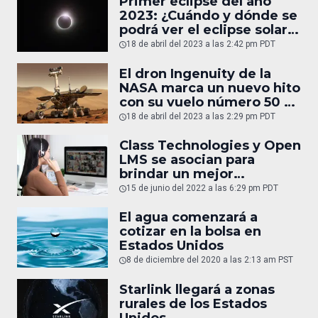
Primer eclipse del año
2023: ¿Cuándo y dónde se
podrá ver el eclipse solar
híbrido?
18 de abril del 2023 a las 2:42 pm PDT
El dron Ingenuity de la
NASA marca un nuevo hito
con su vuelo número 50 en
Marte.
18 de abril del 2023 a las 2:29 pm PDT
Class Technologies y Open
LMS se asocian para
brindar un mejor
aprendizaje
15 de junio del 2022 a las 6:29 pm PDT
El agua comenzará a
cotizar en la bolsa en
Estados Unidos
8 de diciembre del 2020 a las 2:13 am PST
Starlink llegará a zonas
rurales de los Estados
Unidos