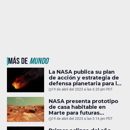
MÁS DE
MUNDO
La NASA publica su plan
de acción y estrategia de
defensa planetaria para la
próxima década
19 de abril del 2023 a las 6:20 pm PDT
NASA presenta prototipo
de casa habitable en
Marte para futuras
misiones espaciales
19 de abril del 2023 a las 5:16 pm PDT