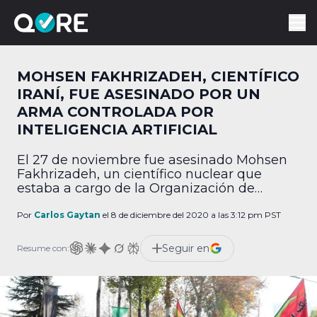
MOHSEN FAKHRIZADEH, CIENTÍFICO
IRANÍ, FUE ASESINADO POR UN
ARMA CONTROLADA POR
INTELIGENCIA ARTIFICIAL
El 27 de noviembre fue asesinado Mohsen
Fakhrizadeh, un científico nuclear que
estaba a cargo de la Organización de
Innovación e Investigación Defensiva (SPND
en Persa). Se creía que estaba liderando el
Por
Carlos Gaytan
el 8 de diciembre del 2020 a las 3:12 pm PST
“Proyecto Amad” el cual fue establecido en
Irán en 1989 y sus investigaciones podrían
Seguir en
Resume con:
crear una potencial bomba nuclear. ¿Cómo
fue asesinado? Las […]