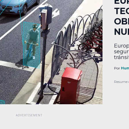
EU
TE
OB
NU
Europ
segur
tráns
Por
Hum
Resume 