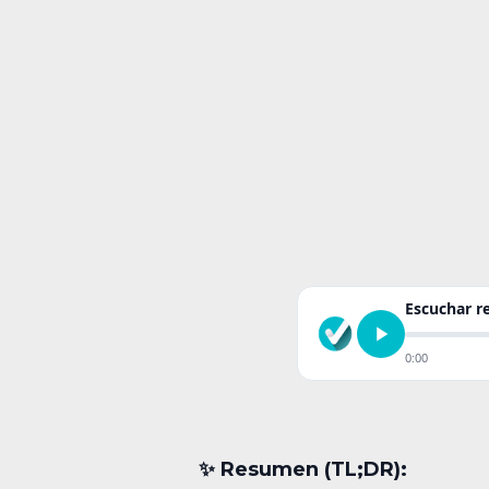
Escuchar 
0:00
✨︎ Resumen (TL;DR):