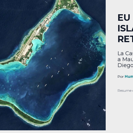
EU
IS
RE
La Ca
a Mau
Diego
Por
Hum
Resume 