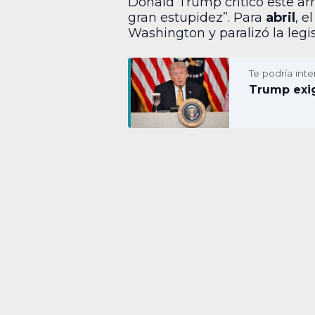
Donald Trump criticó este ar
gran estupidez”. Para
abril
, e
Washington y paralizó la legi
Te podría inte
Trump exig