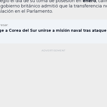
reglo el día de su toma de posesión en
enero
, cal
l gobierno británico admitió que la transferencia n
slación en el Parlamento.
resar:
e a Corea del Sur unirse a misión naval tras ataqu