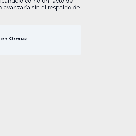
ificándolo como un “acto de
o avanzaría sin el respaldo de
e en Ormuz