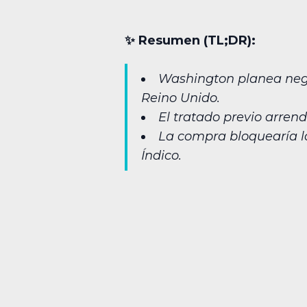
✨︎ Resumen (TL;DR):
Washington planea negoc
Reino Unido.
El tratado previo arren
La compra bloquearía la
Índico.