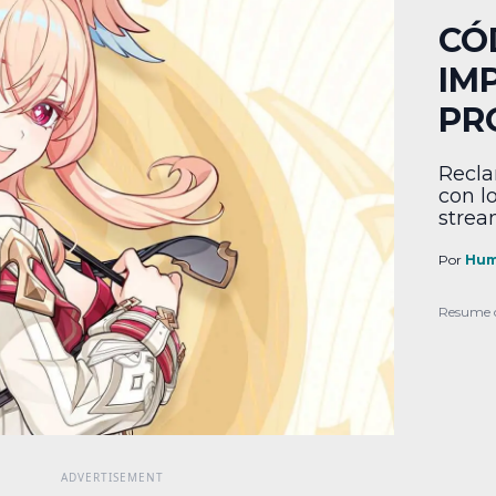
CÓ
IM
PR
Recla
con l
strea
Por
Hum
Resume 