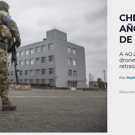
CH
AÑ
DE
A 40 
drone
retra
Por
Hum
Resume 