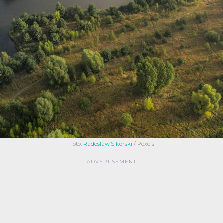
Foto:
Radoslaw Sikorski
/ Pexels