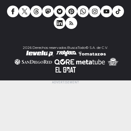
2026 Derechos reservados BuscaTodo© S.A. de C.V.