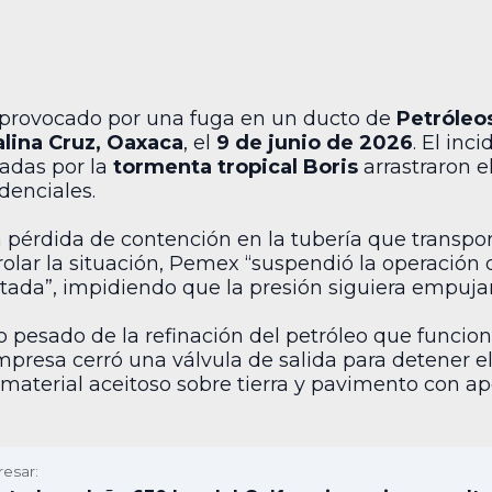
provocado por una fuga en un ducto de
Petróleo
alina Cruz, Oaxaca
, el
9 de junio de 2026
. El inc
radas por la
tormenta tropical Boris
arrastraron e
denciales.
la pérdida de contención en la tubería que transpor
olar la situación, Pemex “suspendió la operación 
ctada”, impidiendo que la presión siguiera empuj
o pesado de la refinación del petróleo que funci
mpresa cerró una válvula de salida para detener el f
aterial aceitoso sobre tierra y pavimento con ap
resar: