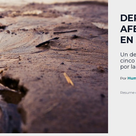
DE
AF
EN
Un de
cinco
por l
Por
Hum
Resume 