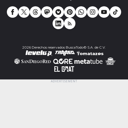
2026 Derechos reservados BuscaTodo© S.A. de C.V.