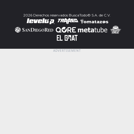
2026 Derechos reservados BuscaTodo© S.A. de C.V.