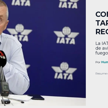
CO
TA
RE
La IA
de av
fuego
Por
Hum
Resume 