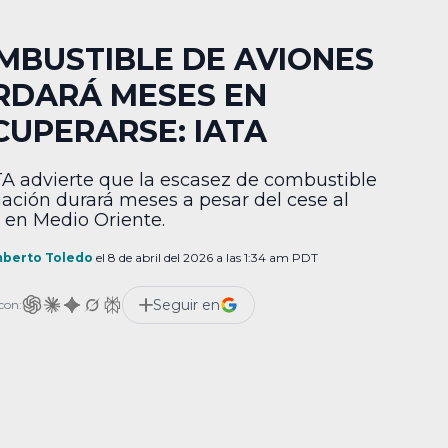
MBUSTIBLE DE AVIONES
RDARÁ MESES EN
CUPERARSE: IATA
TA advierte que la escasez de combustible
iación durará meses a pesar del cese al
 en Medio Oriente.
berto Toledo
el 8 de abril del 2026 a las 1:34 am PDT
Seguir en
con: