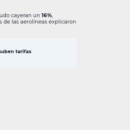
crudo cayeran un
16%
,
os de las aerolíneas explicaron
suben tarifas