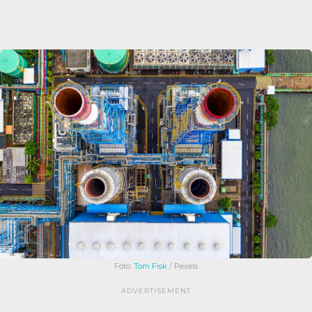
Foto:
Tom Fisk
/ Pexels