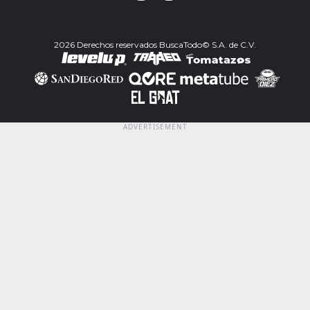
2026 Derechos reservados BuscaTodo© S.A. de C.V.