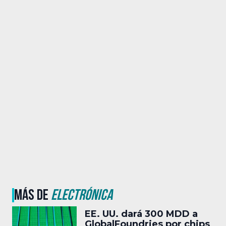
MÁS DE
ELECTRÓNICA
EE. UU. dará 300 MDD a
GlobalFoundries por chips