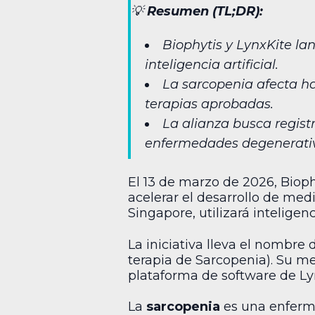
💡
Resumen (TL;DR):
Biophytis y LynxKite l
inteligencia artificial.
La sarcopenia afecta h
terapias aprobadas.
La alianza busca regist
enfermedades degenerati
El 13 de marzo de 2026, Biop
acelerar el desarrollo de med
Singapore, utilizará intelige
La iniciativa lleva el nombre
terapia de Sarcopenia). Su m
plataforma de software de Ly
La
sarcopenia
es una enferm