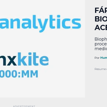
FÁ
BI
AC
Biophy
proce
medic
Por
Hum
Resume 