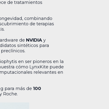
rece de tratamientos
 longevidad, combinando
escubrimiento de terapias
is.
 hardware de
NVIDIA
y
didatos sintéticos para
 preclínicos.
iophytis en ser pioneros en la
emuestra cómo LynxKite puede
computacionales relevantes en
ing para más de
100
y Roche.